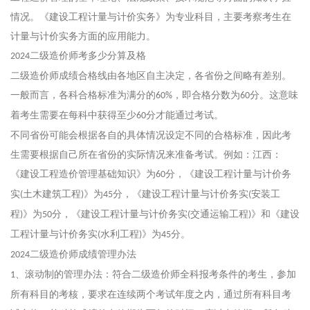
情况。《建设工程计量与计价实务》为专业科目，主要考察考生在
计量与计价实务方面的应用能力。
二级造价师考多少分算及格
2024
二级造价师成绩合格线由各地区自主决定，各省份之间略有差别。
一般而言，各科合格标准为满分的
，即合格分数为
分。这意味
60%
60
着考生需要在每科中获得至少
分才能通过考试。
60
不同省份可能会根据各自的具体情况设定不同的合格标准，因此考
生需要根据自己所在省份的实际情况来准备考试。例如：江西：
《建设工程造价管理基础知识》为
分，《建设工程计量与计价务
60
实
土木建筑工程
》为
分，《建设工程计量与计价务实
安装工
(
)
45
(
程
》为
分，《建设工程计量与计价务实
交通运输工程
》和《建设
)
50
(
)
工程计量与计价务实
水利工程
》为
分。
(
)
45
二级造价师成绩管理办法
2024
、滚动制的管理办法：符合二级造价师全科报考条件的考生，参加
1
所有科目的考核，要求在连续两个考试年度之内，通过所有科目考