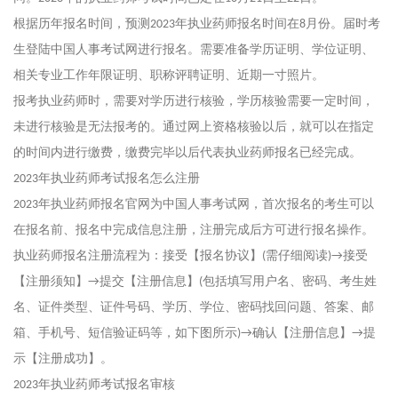
根据历年报名时间，预测
年执业药师报名时间在
月份。届时考
2023
8
生登陆中国人事考试网进行报名。需要准备学历证明、学位证明、
相关专业工作年限证明、职称评聘证明、近期一寸照片。
报考执业药师时，需要对学历进行核验，学历核验需要一定时间，
未进行核验是无法报考的。通过网上资格核验以后，就可以在指定
的时间内进行缴费，缴费完毕以后代表执业药师报名已经完成。
年执业药师考试报名怎么注册
2023
年执业药师报名官网为中国人事考试网，首次报名的考生可以
2023
在报名前、报名中完成信息注册，注册完成后方可进行报名操作。
执业药师报名注册流程为：接受【报名协议】
需仔细阅读
接受
(
)→
【注册须知】
提交【注册信息】
包括填写用户名、密码、考生姓
→
(
名、证件类型、证件号码、学历、学位、密码找回问题、答案、邮
箱、手机号、短信验证码等，如下图所示
确认【注册信息】
提
)→
→
示【注册成功】。
年执业药师考试报名审核
2023