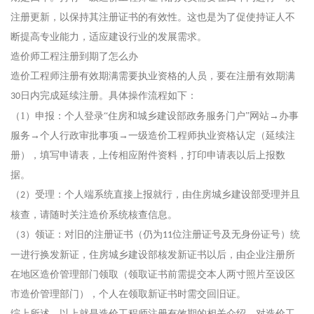
注册更新，以保持其注册证书的有效性。这也是为了促使持证人不
断提高专业能力，适应建设行业的发展需求。
造价师工程注册到期了怎么办
造价工程师注册有效期满需要执业资格的人员，要在注册有效期满
日内完成延续注册。具体操作流程如下：
30
（1）
申报：个人登录
“住房和城乡建设部政务服务门户”网站→办事
服务→个人行政审批事项→一级造价工程师执业资格认定（延续注
册），填写申请表，上传相应附件资料，打印申请表以后上报数
据。
（
）受理：个人端系统直接上报就行，由住房城乡建设部受理并且
2
核查，请随时关注造价系统核查信息。
（
）领证：对旧的注册证书（仍为
位注册证号及无身份证号）统
3
11
一进行换发新证，住房城乡建设部核发新证书以后，由企业注册所
在地区造价管理部门领取（领取证书前需提交本人两寸照片至设区
市造价管理部门），个人在领取新证书时需交回旧证。
综上所述，以上就是造价工程师注册有效期的相关介绍，对造价工