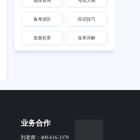
成绩查询
考试大纲
备考误区
应试技巧
发展前景
改革详解
业务合作
刘老师：400-616-3379