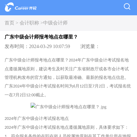
首页 >
会计职称 >
中级会计师
广东中级会计师报考地点在哪里？
发布时间：2024-03-29 10:07:59
浏览量：
广东中级会计师报考地点在哪里？
年广东中级会计考试报名地
2024
点遵循属地原则，建议考生及时关注广东省财政厅或各市会计考试
管理机构发布的官方通知，以获取最准确、最新的报名地点信息。
广东
年中级会计考试报名时间为
月
日至
月
日，考试报名统
2024
6
12
7
2
一在
月
日
截止。
7
2
12:00
年广东中级会计考试报名地点
2024
年广东中级会计考试报名地点遵循属地原则，具体要求如下：
2024
、符合报名条件的在职在岗人员按属地原则在其工作单位所在地报
1