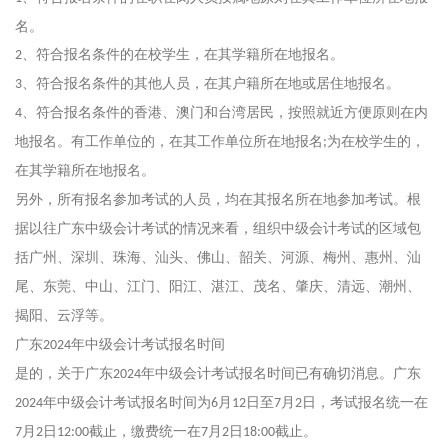
名。
、符合报名条件的在校学生，在其学籍所在地报名。
2
、符合报名条件的其他人员，在其户籍所在地或居住地报名。
3
、符合报名条件的香港、澳门和台湾居民，按照就近方便原则在内
4
地报名。有工作单位的，在其工作单位所在地报名
为在校学生的，
;
在其学籍所在地报名。
另外，所有报名参加考试的人员，均在其报名所在地参加考试。根
据以往广东中级会计考试的情况来看，组织中级会计考试的区域包
括广州、深圳、珠海、汕头、佛山、韶关、河源、梅州、惠州、汕
尾、东莞、中山、江门、阳江、湛江、茂名、肇庆、清远、潮州、
揭阳、云浮等。
广东
年中级会计考试报名时间
2024
是的，关于广东
年中级会计考试报名时间已有确切消息。广东
2024
年中级会计考试报名时间为
月
日至
月
日，考试报名统一在
2024
6
12
7
2
月
日
截止，缴费统一在
月
日
截止。
7
2
12:00
7
2
18:00