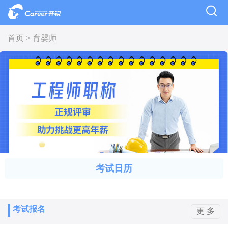
首页 >
育婴师
考试日历
考试报名
更 多