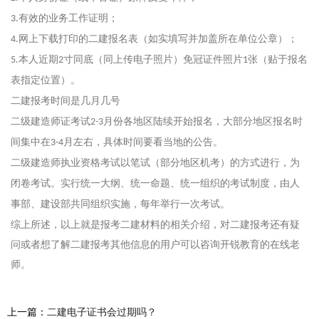
有效的业务工作证明；
3.
网上下载打印的二建报名表（如实填写并加盖所在单位公章）；
4.
本人近期
寸同底（同上传电子照片）免冠证件照片
张（贴于报名
5.
2
1
表指定位置）。
二建报考时间是几月几号
二级建造师证考试
月份各地区陆续开始报名，大部分地区报名时
2-3
间集中在
月左右，具体时间要看当地的公告。
3-4
二级建造师执业资格考试以笔试（部分地区机考）的方式进行，为
闭卷考试。实行统一大纲、统一命题、统一组织的考试制度，由人
事部、建设部共同组织实施，每年举行一次考试。
综上所述，以上就是报考二建材料的相关介绍，对二建报考还有疑
问或者想了解二建报考其他信息的用户可以咨询开锐教育的在线老
师。
上一篇：
二建电子证书会过期吗？