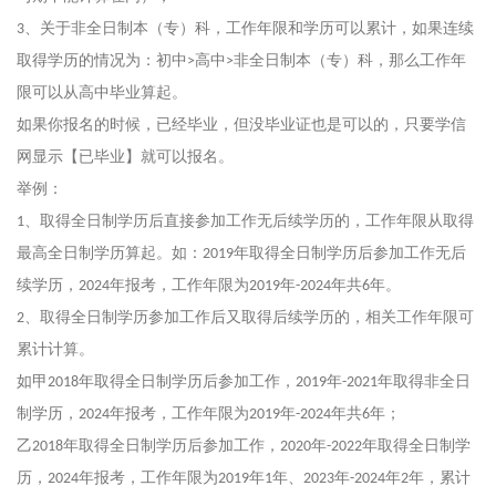
、关于非全日制本（专）科，工作年限和学历可以累计，如果连续
3
取得学历的情况为：初中
高中
非全日制本（专）科，那么工作年
>
>
限可以从高中毕业算起。
如果你报名的时候，已经毕业，但没毕业证也是可以的，只要学信
网显示【已毕业】就可以报名。
举例：
、取得全日制学历后直接参加工作无后续学历的，工作年限从取得
1
最高全日制学历算起。如：
年取得全日制学历后参加工作无后
2019
续学历，
年报考，工作年限为
年
年共
年。
2024
2019
-2024
6
、取得全日制学历参加工作后又取得后续学历的，相关工作年限可
2
累计计算。
如甲
年取得全日制学历后参加工作，
年
年取得非全日
2018
2019
-2021
制学历，
年报考，工作年限为
年
年共
年；
2024
2019
-2024
6
乙
年取得全日制学历后参加工作，
年
年取得全日制学
2018
2020
-2022
历，
年报考，工作年限为
年
年、
年
年
年，累计
2024
2019
1
2023
-2024
2